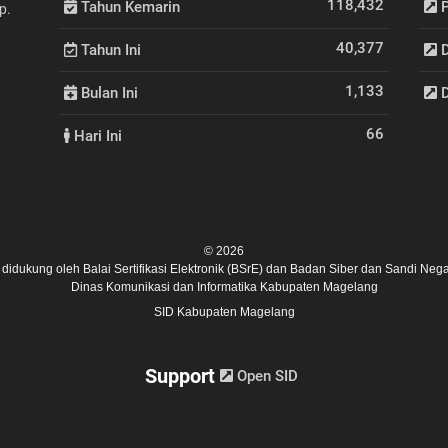
118,432
Tahun Kemarin
P
p.
40,377
Tahun Ini
D
1,133
Bulan Ini
D
66
Hari Ini
© 2026
ni didukung oleh
Balai Sertifikasi Elektronik (BSrE)
dan
Badan Siber dan Sandi Nega
Dinas Komunikasi dan Informatika Kabupaten Magelang
SID Kabupaten Magelang
Support
Open SID