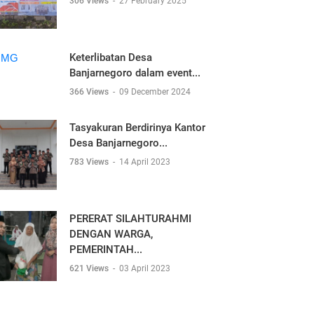
306 Views
-
27 February 2025
Keterlibatan Desa
Banjarnegoro dalam event...
366 Views
-
09 December 2024
Tasyakuran Berdirinya Kantor
Desa Banjarnegoro...
783 Views
-
14 April 2023
PERERAT SILAHTURAHMI
DENGAN WARGA,
PEMERINTAH...
621 Views
-
03 April 2023