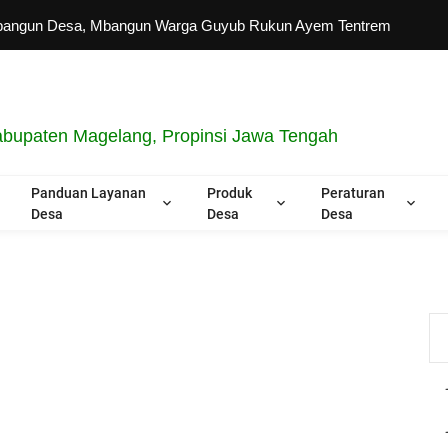
 Desa, Mbangun Warga Guyub Rukun Ayem Tentrem
bupaten Magelang, Propinsi Jawa Tengah
Panduan Layanan
Produk
Peraturan
Desa
Desa
Desa