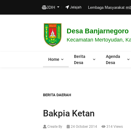
mbangun
JDIH
Jelajah
Lembaga Masyarakat
Desa Banjarnegoro
Kecamatan Mertoyudan, Ka
Berita
Agenda
Home
Desa
Desa
BERITA DAERAH
Bakpia Ketan
Create By
24 October 2014
314 Views