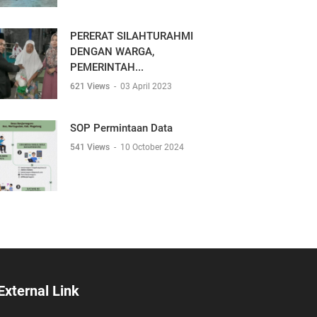
PERERAT SILAHTURAHMI
DENGAN WARGA,
PEMERINTAH...
621 Views
-
03 April 2023
SOP Permintaan Data
541 Views
-
10 October 2024
External Link