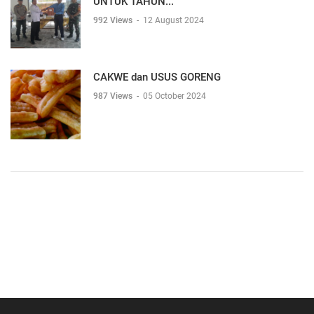
UNTUK TAHUN...
992 Views
-
12 August 2024
CAKWE dan USUS GORENG
987 Views
-
05 October 2024