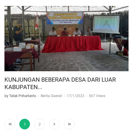
KUNJUNGAN BEBERAPA DESA DARI LUAR
KABUPATEN...
by Tatak Prihartanto
-
Berita Daerah
-
17/1/2023
-
567 Views
1
2