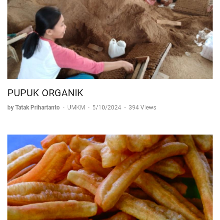
PUPUK ORGANIK
by Tatak Prihartanto
-
UMKM
-
5/10/2024
-
394 Views