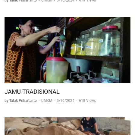
by Tatak Prihartanto
-
UMKM
-
5/10/2024
-
419 Views
JAMU TRADISIONAL
by Tatak Prihartanto
-
UMKM
-
5/10/2024
-
618 Views