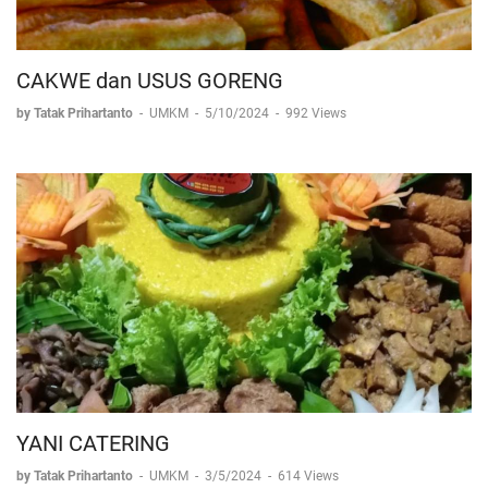
CAKWE dan USUS GORENG
by Tatak Prihartanto
-
UMKM
-
5/10/2024
-
992 Views
YANI CATERING
by Tatak Prihartanto
-
UMKM
-
3/5/2024
-
614 Views