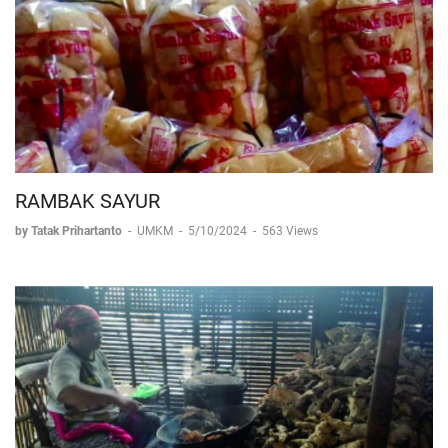
RAMBAK SAYUR
by Tatak Prihartanto
-
UMKM
-
5/10/2024
-
563 Views