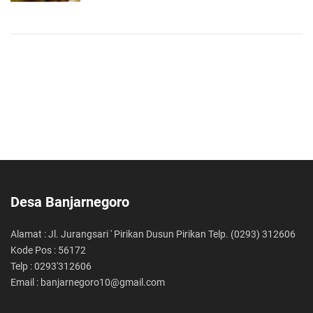
Desa Banjarnegoro
Alamat : Jl. Jurangsari ' Pirikan Dusun Pirikan Telp. (0293) 312606
Kode Pos : 56172
Telp : 0293'312606
Email : banjarnegoro10@gmail.com