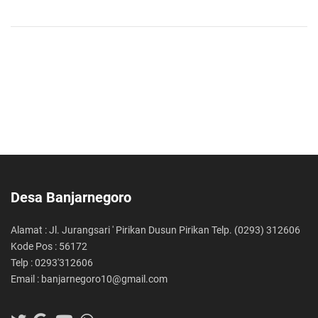
Desa Banjarnegoro
Alamat : Jl. Jurangsari ' Pirikan Dusun Pirikan Telp. (0293) 312606
Kode Pos : 56172
Telp : 0293'312606
Email : banjarnegoro10@gmail.com